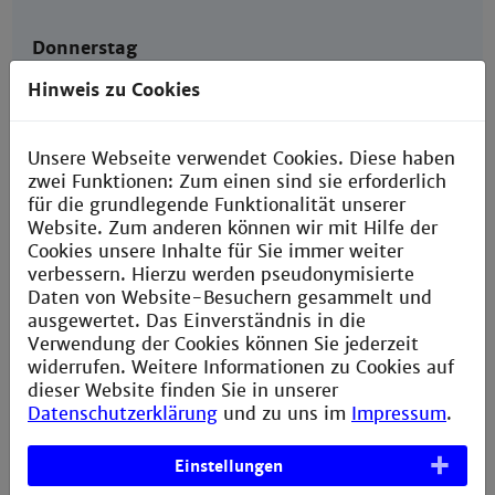
Donnerstag
Hinweis zu Cookies
09:00 - 15:20 Uhr | A008
Lightbulb-Workshop / Katharina Salewski,
Manuel Walter
Unsere Webseite verwendet Cookies. Diese haben
18:30 Uhr | in der Stadt auf dem Marktplatz
zwei Funktionen: Zum einen sind sie erforderlich
Bartour / Fachschaft
für die grundlegende Funktionalität unserer
Website. Zum anderen können wir mit Hilfe der
Cookies unsere Inhalte für Sie immer weiter
verbessern. Hierzu werden pseudonymisierte
Freitag
Daten von Website-Besuchern gesammelt und
ausgewertet. Das Einverständnis in die
09:30 - 13:30 Uhr | R108
Verwendung der Cookies können Sie jederzeit
MARS-Workshop / Dr. Mark Reisner
widerrufen. Weitere Informationen zu Cookies auf
dieser Website finden Sie in unserer
13:40 - 15:10 Uhr | R108
Datenschutzerklärung
und zu uns im
Impressum
.
Don‘t get lost / Fachschaft
Einstellungen