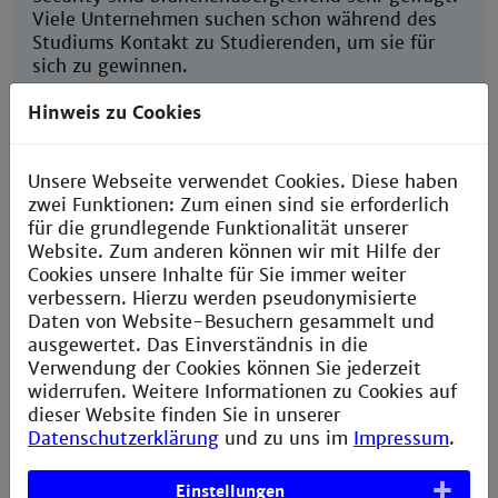
Viele Unternehmen suchen schon während des
Studiums Kontakt zu Studierenden, um sie für
sich zu gewinnen.
Du kannst aber auch in Softwarefirmen oder
Hinweis zu Cookies
Beratungsunternehmen arbeiten. Weitere
Einsatzbereiche sind die Wissensvermittlung
sowie Planung und Durchführung von
Unsere Webseite verwendet Cookies. Diese haben
Schulungen in Unternehmen und privaten oder
zwei Funktionen: Zum einen sind sie erforderlich
öffentlichen Institutionen. Passende
für die grundlegende Funktionalität unserer
Stellenanzeigen findest du zum Beispiel beim
Website. Zum anderen können wir mit Hilfe der
Karriereportel der Hochschule:
JobTeaser
.
Cookies unsere Inhalte für Sie immer weiter
verbessern. Hierzu werden pseudonymisierte
Daten von Website-Besuchern gesammelt und
ausgewertet. Das Einverständnis in die
Verwendung der Cookies können Sie jederzeit
widerrufen. Weitere Informationen zu Cookies auf
Start-up gründen
dieser Website finden Sie in unserer
Datenschutzerklärung
und zu uns im
Impressum
.
Ein eigenes Unternehmen gründen, dafür findest
du hier an der Hochschule Unterstützung bei
Einstellungen