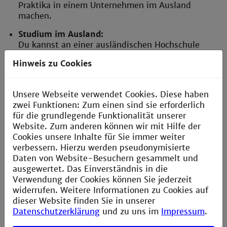
Praktika in einem Unternehmen im Ausland
machen.
Studium im Ausland:
Du kannst an einer ausländischen Hochschule
deiner Wahl oder an einer unserer
Hinweis zu Cookies
Partnerhochschulen ein theoretisches
Studiensemester absolvieren. Die dort erbrachten
Prüfungsleistungen werden anerkannt, wenn diese
Unsere Webseite verwendet Cookies. Diese haben
mit denen der Informatikstudiengänge
zwei Funktionen: Zum einen sind sie erforderlich
gleichwertig sind.
für die grundlegende Funktionalität unserer
Website. Zum anderen können wir mit Hilfe der
Abschlussarbeit im Ausland:
Cookies unsere Inhalte für Sie immer weiter
Du kannst deine Bachelor- oder Masterthesis auch
verbessern. Hierzu werden pseudonymisierte
in einem Unternehmen im Ausland schreiben. Hier
Daten von Website-Besuchern gesammelt und
gelten die gleichen Bestimmungen wie bei der
ausgewertet. Das Einverständnis in die
Anfertigung einer Abschlussarbeit in einem
Verwendung der Cookies können Sie jederzeit
Unternehmen im Inland.
widerrufen. Weitere Informationen zu Cookies auf
Universität Bologna
dieser Website finden Sie in unserer
Seit dem Sommersemester 2015 gibt es im
Datenschutzerklärung
und zu uns im
Impressum
.
Rahmen des Erasmus-Programmes der
Europäischen Union ein Abkommen zwischen