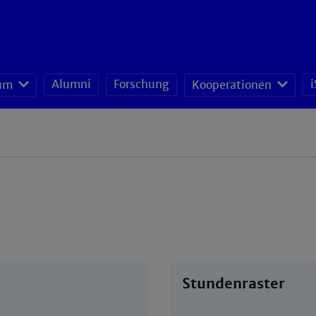
Alumni
Forschung
i
um
Kooperationen
Stundenraster