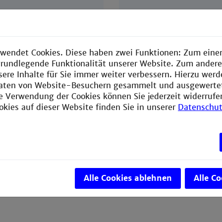
1
8:00 - 9:30
2
9:45 - 11:15
wendet Cookies. Diese haben zwei Funktionen: Zum einen
3
11:30 -13:00 (SS)
e grundlegende Funktionalität unserer Website. Zum ander
12:00 - 13:30 (W
k
sere Inhalte für Sie immer weiter verbessern. Hierzu wer
aten von Website-Besuchern gesammelt und ausgewerte
ie Verwendung der Cookies können Sie jederzeit widerrufe
okies auf dieser Website finden Sie in unserer
Datenschut
Alle Cookies ablehnen
Alle C