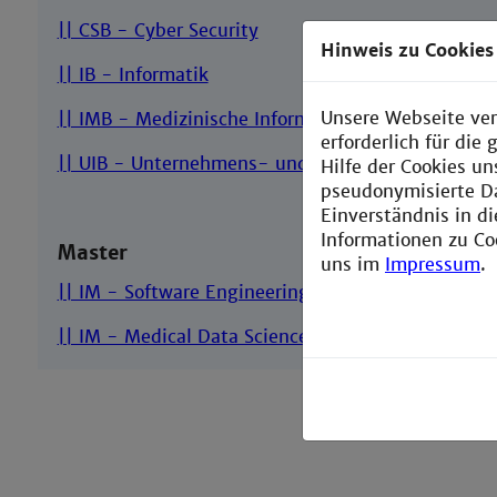
|| CSB - Cyber Security
Hinweis zu Cookies
|| IB - Informatik
Unsere Webseite ver
|| IMB - Medizinische Informatik
erforderlich für di
|| UIB - Unternehmens- und Wirtschaftsinformati
Hilfe der Cookies un
pseudonymisierte D
Einverständnis in d
Informationen zu Co
Master
uns im
Impressum
.
|| IM - Software Engineering
|| IM - Medical Data Science