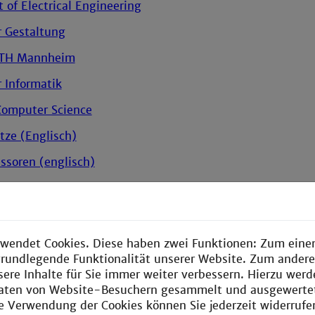
of Electrical Engineering
r Gestaltung
 TH Mannheim
r Informatik
 Computer Science
tze (Englisch)
essoren (englisch)
r Sozialwesen
r Wirtschaftsingenieurwesen
 Bio
wendet Cookies. Diese haben zwei Funktionen: Zum einen
e grundlegende Funktionalität unserer Website. Zum ander
ssarbeiten
sere Inhalte für Sie immer weiter verbessern. Hierzu wer
aten von Website-Besuchern gesammelt und ausgewerte
ssarbeiten_V1
ie Verwendung der Cookies können Sie jederzeit widerrufe