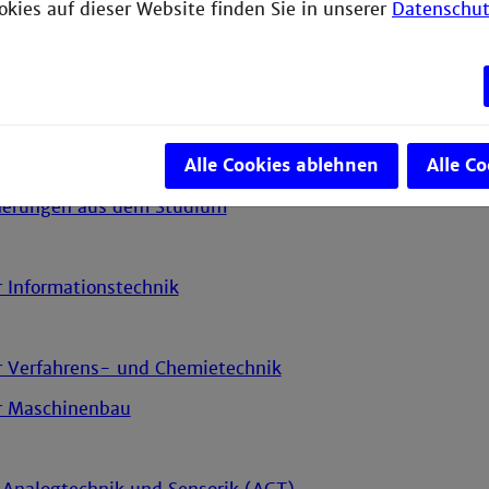
aftsingenieurwesen an der HS Mannheim
okies auf dieser Website finden Sie in unserer
Datenschut
nten 2020/2021
lichen Glückwunsch!
-Wall - unsere Absolvent*innen aus den Jahren 2020 u
Alle Cookies ablehnen
Alle C
kwünsche aus der Fakultät
nerungen aus dem Studium
r Informationstechnik
ür Verfahrens- und Chemietechnik
ür Maschinenbau