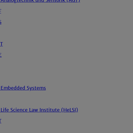
r Analogtechnik und Sensorik (AGT)
F
S
MT
E
ür Embedded Systems
Life Science Law Institute (HeLSI)
T