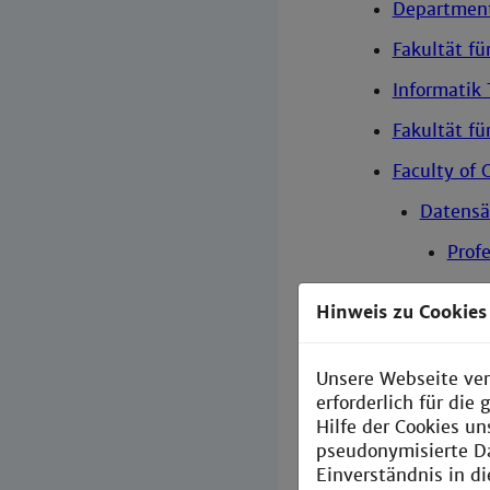
Department 
Fakultät fü
Informatik
Fakultät fü
Faculty of
Datensä
Prof
Fakultät fü
Hinweis zu Cookies
Fakultät fü
Links in
Unsere Webseite ver
erforderlich für di
Abschlu
Hilfe der Cookies un
pseudonymisierte D
Abschlu
Einverständnis in d