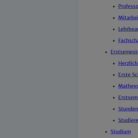
Profess
Mitarbe
Lehrbea
Fachscha
Erstsemest
Herzlich
Erste Sc
Mathevo
Erstsem
Stunden
Studier
Studium