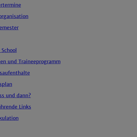
rtermine
organisation
semester
School
ien und Traineeprogramm
saufenthalte
splan
ss und dann?
ührende Links
kulation