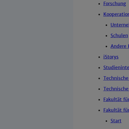
Forschung
Kooperatio
Untern
Schulen
Andere 
iStorys
Studieninte
Technisch
Technische
Fakultät fü
Fakultät fü
Start