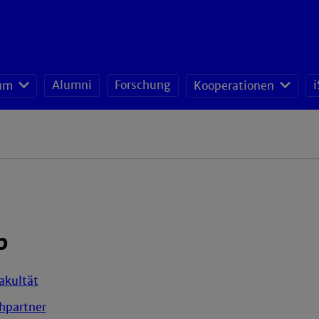
Alumni
Forschung
i
um
Kooperationen
p
akultät
hpartner