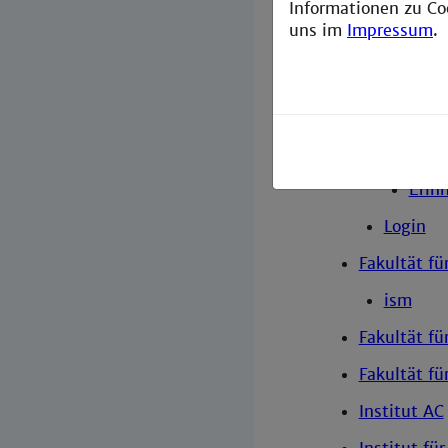
Wirtsch
Informationen zu Co
uns im
Impressum
.
Absolve
Herz
WING
Glüc
Erin
Login
Fakultät fü
ism
Fakultät f
Fakultät f
Institut AC