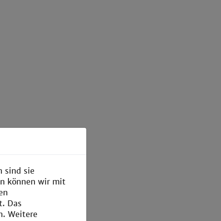
 sind sie
en können wir mit
den
t. Das
n. Weitere