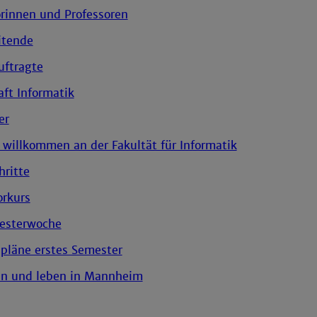
orinnen und Professoren
itende
uftragte
ft Informatik
er
 willkommen an der Fakultät für Informatik
hritte
rkurs
esterwoche
pläne erstes Semester
en und leben in Mannheim