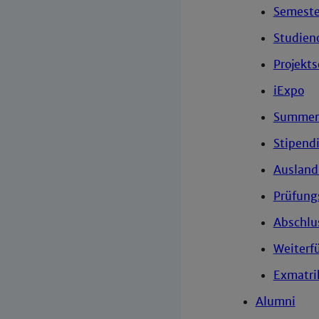
Semeste
Studien
Projekt
iExpo
Summer 
Stipend
Ausland
Prüfung
Abschlu
Weiterf
Exmatri
Alumni